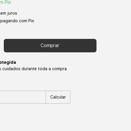
om
Pix
sem juros
pagando com Pix
otegida
 cuidados durante toda a compra.
P:
Alterar CEP
Calcular