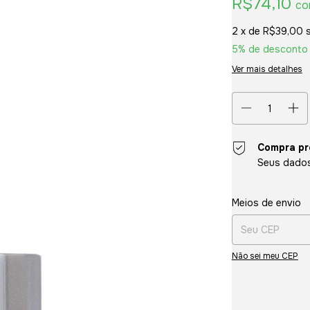
R$74,10
c
2
x de
R$39,00
5% de desconto
Ver mais detalhes
Compra pr
Seus dados
Entregas para o CE
Meios de envio
Não sei meu CEP