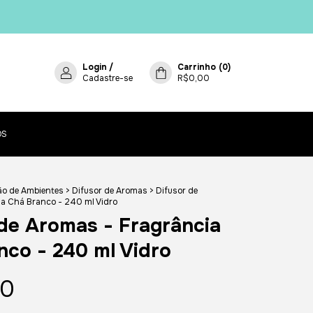
Login
/
Carrinho
(
0
)
Cadastre-se
R$0,00
OS
ão de Ambientes
>
Difusor de Aromas
>
Difusor de
a Chá Branco - 240 ml Vidro
 de Aromas - Fragrância
nco - 240 ml Vidro
00