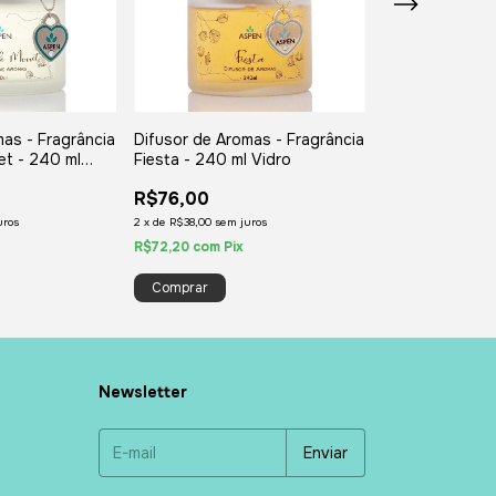
mas - Fragrância
Difusor de Aromas - Fragrância
REFIL 500 ml -
et - 240 ml
Fiesta - 240 ml Vidro
Aromas - Escol
R$76,00
R$85,00
uros
2
x
de
R$38,00
sem juros
2
x
de
R$42,50
sem j
R$72,20
com
Pix
R$80,75
com
Pix
Comprar
Newsletter