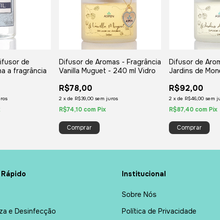
Difusor de
Difusor de Aromas - Fragrância
Difusor de Aro
a a fragrância
Vanilla Muguet - 240 ml Vidro
Jardins de Mon
Vidro
R$78,00
R$92,00
ros
2
x
de
R$39,00
sem juros
2
x
de
R$46,00
sem j
x
R$74,10
com
Pix
R$87,40
com
Pix
 Rápido
Institucional
Sobre Nós
za e Desinfecção
Política de Privacidade