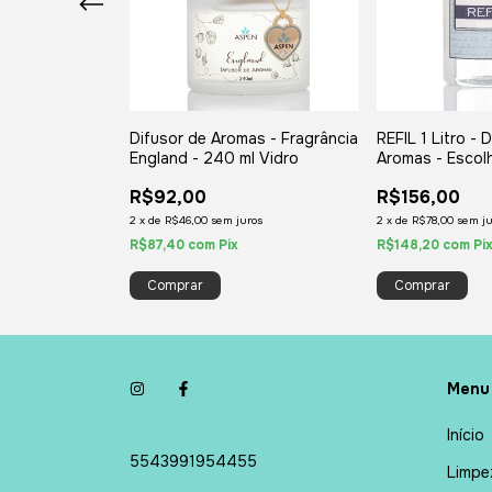
as - Fragrância
Difusor de Aromas - Fragrância
REFIL 1 Litro - 
a - 240 ml
England - 240 ml Vidro
Aromas - Escolh
R$92,00
R$156,00
ros
2
x
de
R$46,00
sem juros
2
x
de
R$78,00
sem ju
R$87,40
com
Pix
R$148,20
com
Pi
Comprar
Menu
Início
5543991954455
Limpe