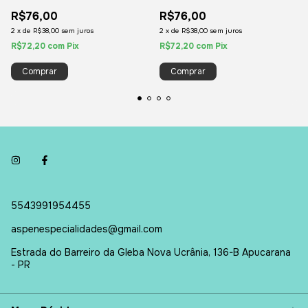
240 ml Vidro
Vidro
R$76,00
R$76,00
2
x
de
R$38,00
sem juros
2
x
de
R$38,00
sem juros
R$72,20
com
Pix
R$72,20
com
Pix
5543991954455
aspenespecialidades@gmail.com
Estrada do Barreiro da Gleba Nova Ucrânia, 136-B Apucarana
- PR