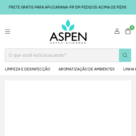
FRETE GRÁTIS PARA APUCARANA-PR EM PEDIDOS ACIMA DE R$99.
0
LIMPEZA E DESINFECÇÃO
AROMATIZAÇÃO DE AMBIENTES
LINHA 