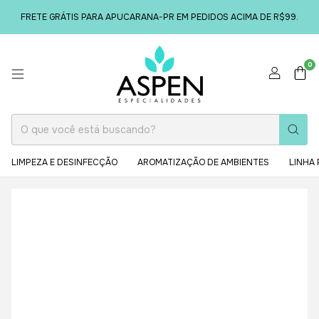
FRETE GRÁTIS PARA APUCARANA-PR EM PEDIDOS ACIMA DE R$99.
0
LIMPEZA E DESINFECÇÃO
AROMATIZAÇÃO DE AMBIENTES
LINHA 