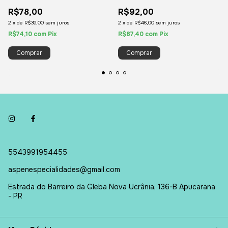
240 ml Vidro
240 ml Vidro
R$78,00
R$92,00
2
x
de
R$39,00
sem juros
2
x
de
R$46,00
sem juros
R$74,10
com
Pix
R$87,40
com
Pix
5543991954455
aspenespecialidades@gmail.com
Estrada do Barreiro da Gleba Nova Ucrânia, 136-B Apucarana
- PR