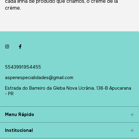
cada linha de produdo que criamos, o crème de la
crème.
5543991954455
aspenespecialidades@gmail.com
Estrada do Barreiro da Gleba Nova Ucrânia, 136-B Apucarana
- PR
Menu Rápido
Institucional