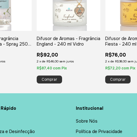
ragrância
Difusor de Aromas - Fragrância
Difusor de Aro
a - Spray 250
England - 240 ml Vidro
Fiesta - 240 ml
R$92,00
R$76,00
uros
2
x
de
R$46,00
sem juros
2
x
de
R$38,00
sem j
R$87,40
com
Pix
R$72,20
com
Pix
 Rápido
Institucional
Sobre Nós
za e Desinfecção
Política de Privacidade