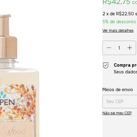
R$42,75
c
2
x de
R$22,50
5% de desconto
Ver mais detalhes
Compra pr
Seus dados
Entregas para o CE
Meios de envio
Não sei meu CEP