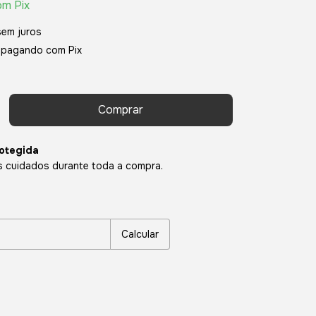
om
Pix
sem juros
pagando com Pix
otegida
 cuidados durante toda a compra.
P:
Alterar CEP
Calcular