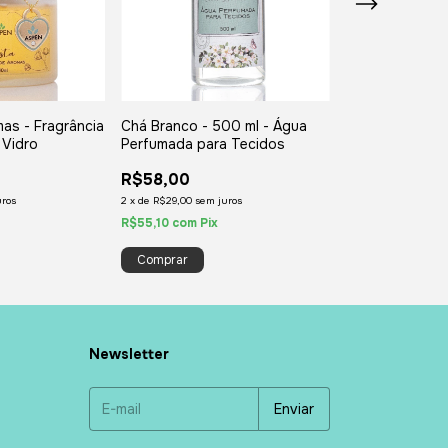
mas - Fragrância
Chá Branco - 500 ml - Água
Difusor de Aro
 Vidro
Perfumada para Tecidos
Noble Wood - 
R$58,00
R$76,00
uros
2
x
de
R$29,00
sem juros
2
x
de
R$38,00
sem j
R$55,10
com
Pix
R$72,20
com
Pix
Newsletter