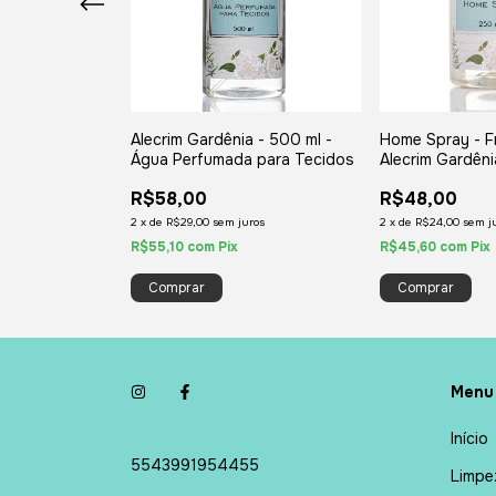
as - Fragrância
Home Spray - F
Alecrim Gardênia - 500 ml -
- 240 ml Vidro
Alecrim Gardêni
Água Perfumada para Tecidos
ml
R$48,00
R$58,00
ros
2
x
de
R$24,00
sem j
2
x
de
R$29,00
sem juros
R$45,60
com
Pix
R$55,10
com
Pix
Menu
Início
5543991954455
Limpe