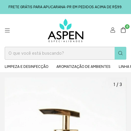
FRETE GRÁTIS PARA APUCARANA-PR EM PEDIDOS ACIMA DE R$99.
0
LIMPEZA E DESINFECÇÃO
AROMATIZAÇÃO DE AMBIENTES
LINHA 
1
/
3