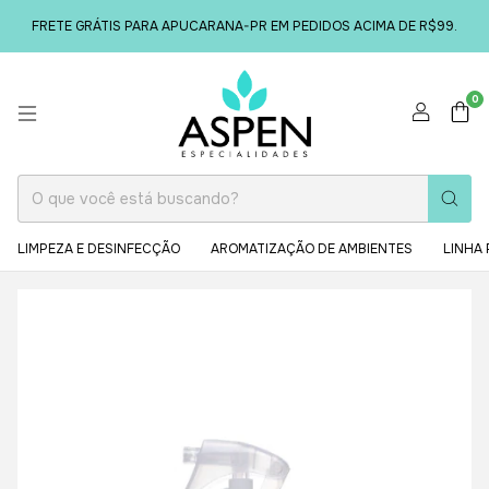
FRETE GRÁTIS PARA APUCARANA-PR EM PEDIDOS ACIMA DE R$99.
0
LIMPEZA E DESINFECÇÃO
AROMATIZAÇÃO DE AMBIENTES
LINHA 