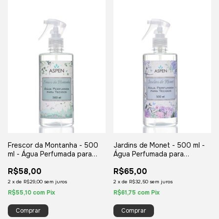
Frescor da Montanha - 500
Jardins de Monet - 500 ml -
ml - Água Perfumada para
Água Perfumada para
Tecidos
Tecidos
R$58,00
R$65,00
2
x
de
R$29,00
sem juros
2
x
de
R$32,50
sem juros
R$55,10
com
Pix
R$61,75
com
Pix