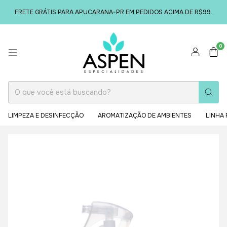
FRETE GRÁTIS PARA APUCARANA-PR EM PEDIDOS ACIMA DE R$99.
0
LIMPEZA E DESINFECÇÃO
AROMATIZAÇÃO DE AMBIENTES
LINHA 