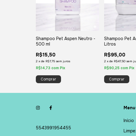
Shampoo Pet Aspen Neutro -
Shampoo Pet A
500 ml
Litros
R$15,50
R$95,00
2
x
de
R$7,75
sem juros
2
x
de
R$47,50
sem ju
R$14,73
com
Pix
R$90,25
com
Pix
Menu
Início
5543991954455
Limpe