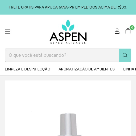
FRETE GRÁTIS PARA APUCARANA-PR EM PEDIDOS ACIMA DE R$99.
0
LIMPEZA E DESINFECÇÃO
AROMATIZAÇÃO DE AMBIENTES
LINHA 