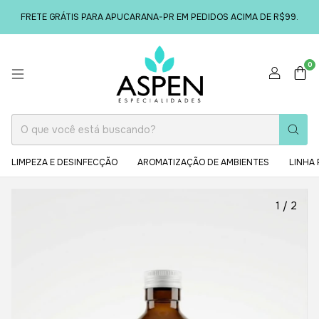
FRETE GRÁTIS PARA APUCARANA-PR EM PEDIDOS ACIMA DE R$99.
0
LIMPEZA E DESINFECÇÃO
AROMATIZAÇÃO DE AMBIENTES
LINHA 
1
/
2