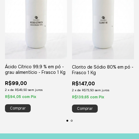
Ácido Cítrico 99,9 % em pó -
Clorito de Sódio 80% em pó -
grau alimentício - Frasco 1 Kg
Frasco 1 Kg
R$99,00
R$147,00
2
x
de
R$49,50
sem juros
2
x
de
R$73,50
sem juros
R$94,05
com
Pix
R$139,65
com
Pix