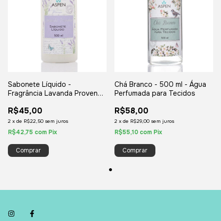
Sabonete Líquido -
Chá Branco - 500 ml - Água
Fragrância Lavanda Provence
Perfumada para Tecidos
- 500 ml
R$45,00
R$58,00
2
x
de
R$22,50
sem juros
2
x
de
R$29,00
sem juros
R$42,75
com
Pix
R$55,10
com
Pix