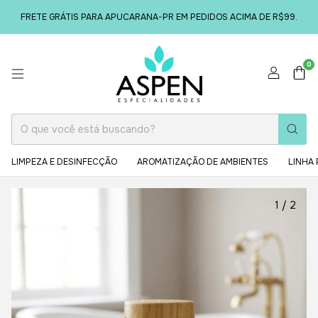
FRETE GRÁTIS PARA APUCARANA-PR EM PEDIDOS ACIMA DE R$99.
0
LIMPEZA E DESINFECÇÃO
AROMATIZAÇÃO DE AMBIENTES
LINHA 
1
/
2