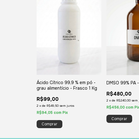
Ácido Cítrico 99,9 % em pó -
DMSO 99% PA - 
grau alimentício - Frasco 1 Kg
R$480,00
R$99,00
2
x
de
R$240,00
sem 
2
x
de
R$49,50
sem juros
R$456,00
com
Pi
R$94,05
com
Pix