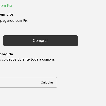
com
Pix
sem juros
pagando com Pix
otegida
 cuidados durante toda a compra.
P:
Alterar CEP
Calcular