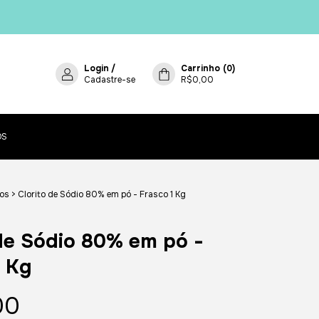
Login
/
Carrinho
(
0
)
Cadastre-se
R$0,00
OS
dos
>
Clorito de Sódio 80% em pó - Frasco 1 Kg
 de Sódio 80% em pó -
1 Kg
00